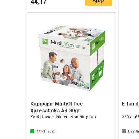
44,17
Kopipapir MultiOffice
E-hand
Xpressboks A4 80gr
Kopi | Laser | Ink-jet | Non-stop box
230 x 16
14
På lager
Bestill