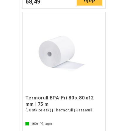
68,49
Termorull BPA-Fri 80 x 80 x12
mm | 75 m
(30 stk pr esk) | Thermorull | Kassarull
100+
På lager