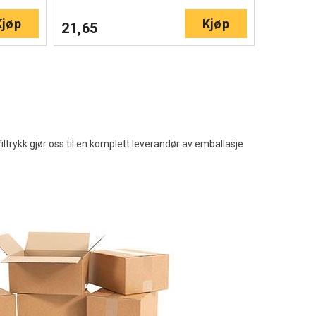
Kjøp
Kjøp
21,65
rykk gjør oss til en komplett leverandør av emballasje