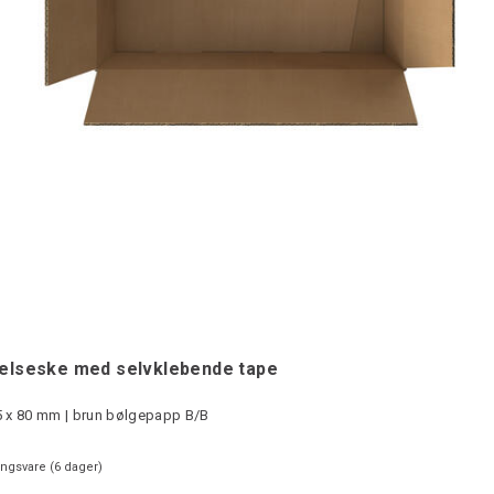
elseske med selvklebende tape
5 x 80 mm | brun bølgepapp B/B
ingsvare (
6
dager)