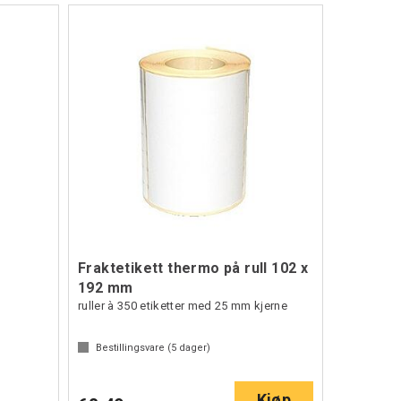
Fraktetikett thermo på rull 102 x
192 mm
ruller à 350 etiketter med 25 mm kjerne
Bestillingsvare (
5
dager)
Kjøp