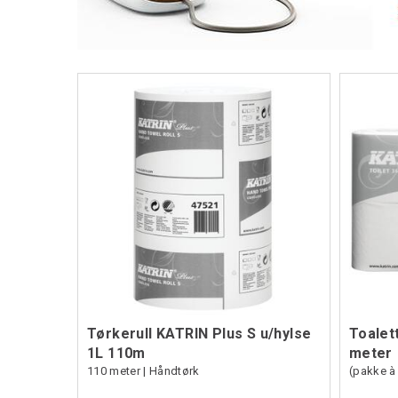
Tørkerull KATRIN Plus S u/hylse
Toalett
1L 110m
meter
110 meter | Håndtørk
(pakke à 