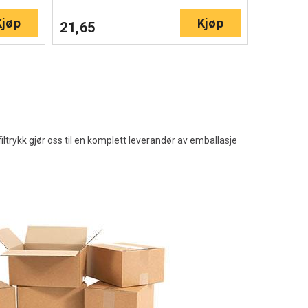
Kjøp
Kjøp
21,65
rykk gjør oss til en komplett leverandør av emballasje