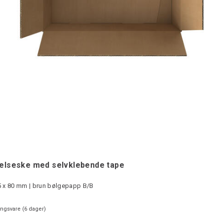
elseske med selvklebende tape
5 x 80 mm | brun bølgepapp B/B
ingsvare (
6
dager)