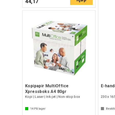
44,17
Kopipapir MultiOffice
E-hand
Xpressboks A4 80gr
Kopi | Laser | Ink-jet | Non-stop box
230 x 16
14
På lager
Bestill