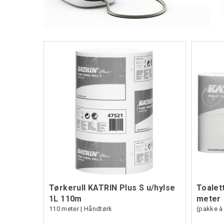
Tørkerull KATRIN Plus S u/hylse
Toalett
1L 110m
meter
110 meter | Håndtørk
(pakke à 