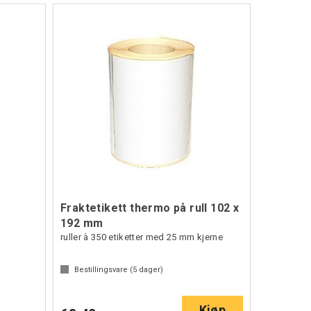
Fraktetikett thermo på rull 102 x
192 mm
ruller à 350 etiketter med 25 mm kjerne
Bestillingsvare (
5
dager)
Kjøp