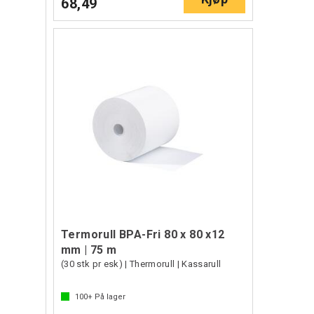
68,49
Termorull BPA-Fri 80 x 80 x12
mm | 75 m
(30 stk pr esk) | Thermorull | Kassarull
100+
På lager