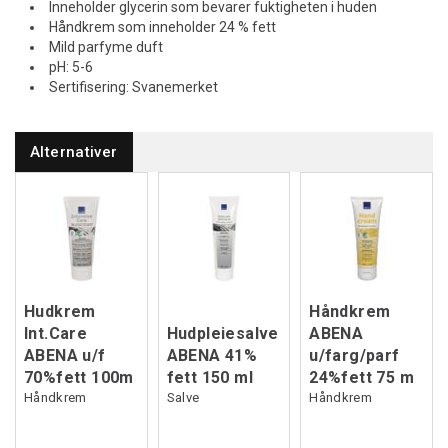
Inneholder glycerin som bevarer fuktigheten i huden
Håndkrem som inneholder 24 % fett
Mild parfyme duft
pH: 5-6
Sertifisering: Svanemerket
Alternativer
Hudkrem
Håndkrem
Int.Care
Hudpleiesalve
ABENA
ABENA u/f
ABENA 41%
u/farg/parf
70%fett 100m
fett 150 ml
24%fett 75 m
Håndkrem
Salve
Håndkrem