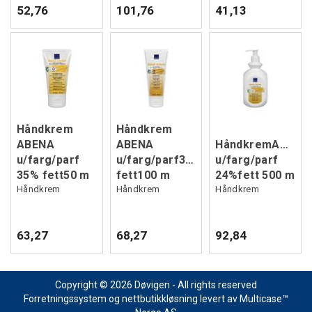
52,76
101,76
41,13
Håndkrem
Håndkrem
ABENA
ABENA
HåndkremABENA
u/farg/parf
u/farg/parf35%
u/farg/parf
35% fett50 m
fett100 m
24%fett 500 m
Håndkrem
Håndkrem
Håndkrem
63,27
68,27
92,84
Copyright © 2026 Døvigen - All rights reserved
Forretningssystem
og
nettbutikkløsning
levert av
Multicase™