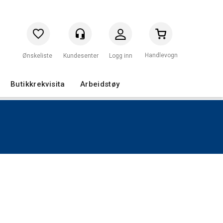
Handlevogn
Logg inn
Butikkrekvisita
Arbeidstøy