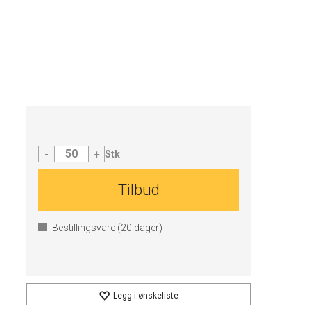
-
+
Stk
Tilbud
Bestillingsvare (
20
dager)
Legg i ønskeliste