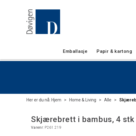
Emballasje
Papir & kartong
Her er du nå:
Hjem
>
Home & Living
>
Alle
>
Skjærebr
Skjærebrett i bambus, 4 stk 
Varenr:
P261.219