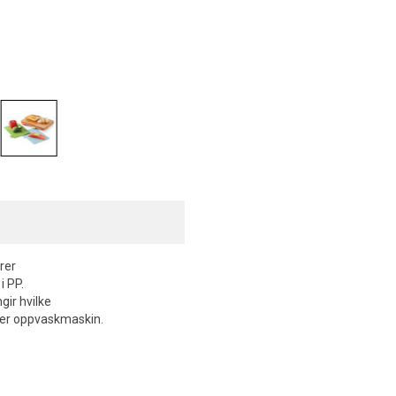
rer
i PP.
gir hvilke
åler oppvaskmaskin.