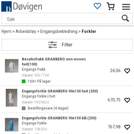
Hjem
>
Arbeidstøy
>
Engangsbekledning
>
Forkler
Filter
Besøksfrakk GRANBERG non-woven
hvit(100)
Engangs frakk
24,06
Varenr
9427704
100+
På lager
Engangsforkle GRANBERG 90x130 hvit (250)
Engangs forkle | hvit
670,75
Varenr
9429426
Bestillingsvare (
4
dager)
Engangsforkle GRANBERG 90x150 blå (250)
Engangs forkle
767,98
Varenr
198354