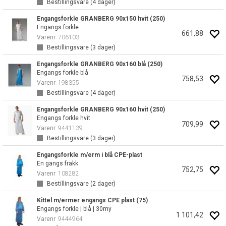
Bestillingsvare (
4
dager)
Engangsforkle GRANBERG 90x150 hvit (250)
Engangs forkle
661,88
Varenr
706103
Bestillingsvare (
3
dager)
Engangsforkle GRANBERG 90x160 blå (250)
Engangs forkle blå
758,53
Varenr
198355
Bestillingsvare (
4
dager)
Engangsforkle GRANBERG 90x160 hvit (250)
Engangs forkle hvit
709,99
Varenr
9441139
Bestillingsvare (
3
dager)
Engangsforkle m/erm i blå CPE-plast
En gangs frakk
752,75
Varenr
108282
Bestillingsvare (
2
dager)
Kittel m/ermer engangs CPE plast (75)
Engangs forkle | blå | 30my
1 101,42
Varenr
9444964