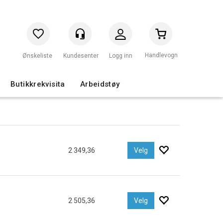
Handlevogn
Logg inn
Butikkrekvisita
Arbeidstøy
2 349,36
Velg
2 505,36
Velg