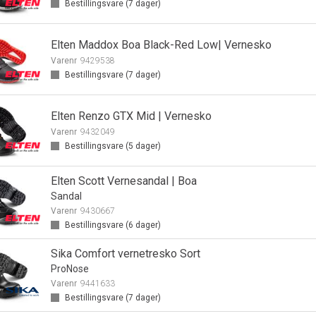
Bestillingsvare (
7
dager)
Elten Maddox Boa Black-Red Low| Vernesko
Varenr
9429538
Bestillingsvare (
7
dager)
Elten Renzo GTX Mid | Vernesko
Varenr
9432049
Bestillingsvare (
5
dager)
Elten Scott Vernesandal | Boa
Sandal
Varenr
9430667
Bestillingsvare (
6
dager)
Sika Comfort vernetresko Sort
ProNose
Varenr
9441633
Bestillingsvare (
7
dager)