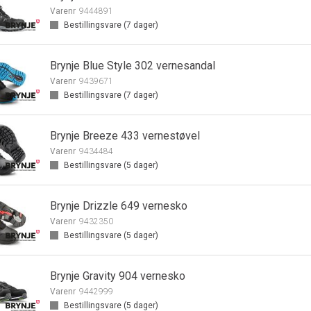
Varenr
9444891
Bestillingsvare (
7
dager)
Brynje Blue Style 302 vernesandal
Varenr
9439671
Bestillingsvare (
7
dager)
Brynje Breeze 433 vernestøvel
Varenr
9434484
Bestillingsvare (
5
dager)
Brynje Drizzle 649 vernesko
Varenr
9432350
Bestillingsvare (
5
dager)
Brynje Gravity 904 vernesko
Varenr
9442999
Bestillingsvare (
5
dager)