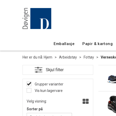
Emballasje
Papir & kartong
Her er du nå:
Hjem
>
Arbeidstøy
>
Fottøy
>
Vernesk
Grupper varianter
Vis kun lagervare
Velg visning:
Sorter på