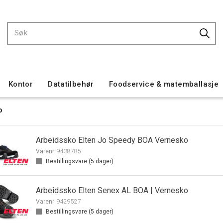
Kontor
Datatilbehør
Foodservice & matemballasje
o
Arbeidssko Elten Jo Speedy BOA Vernesko
Varenr
9438785
Bestillingsvare (
5
dager)
Arbeidssko Elten Senex AL BOA | Vernesko
Varenr
9429527
Bestillingsvare (
5
dager)