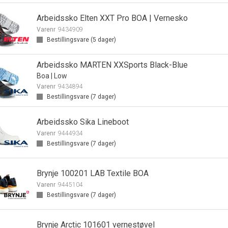
Arbeidssko Elten XXT Pro BOA | Vernesko
Varenr
9434909
Bestillingsvare (
5
dager)
Arbeidssko MARTEN XXSports Black-Blue
Boa | Low
Varenr
9434894
Bestillingsvare (
7
dager)
Arbeidssko Sika Lineboot
Varenr
9444934
Bestillingsvare (
7
dager)
Brynje 100201 LAB Textile BOA
Varenr
9445104
Bestillingsvare (
7
dager)
Brynje Arctic 101601 vernestøvel