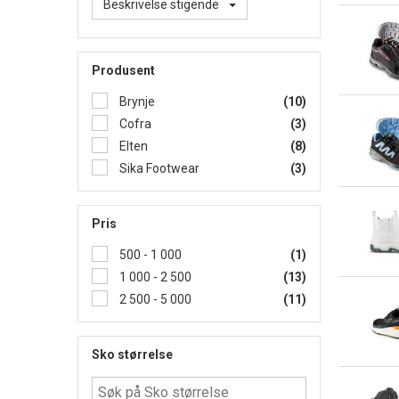
Beskrivelse stigende
Produsent
Brynje
(10)
Cofra
(3)
Elten
(8)
Sika Footwear
(3)
Pris
500 - 1 000
(1)
1 000 - 2 500
(13)
2 500 - 5 000
(11)
Sko størrelse