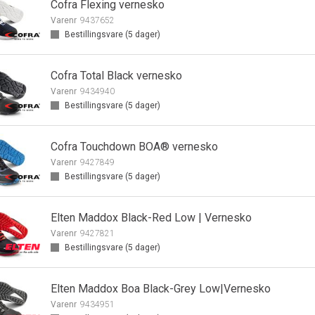
Cofra Flexing vernesko
Varenr
9437652
Bestillingsvare (
5
dager)
Cofra Total Black vernesko
Varenr
9434940
Bestillingsvare (
5
dager)
Cofra Touchdown BOA® vernesko
Varenr
9427849
Bestillingsvare (
5
dager)
Elten Maddox Black-Red Low | Vernesko
Varenr
9427821
Bestillingsvare (
5
dager)
Elten Maddox Boa Black-Grey Low|Vernesko
Varenr
9434951