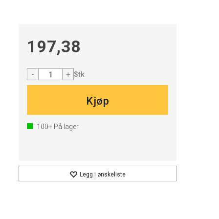
197,38
-
+
Stk
Kjøp
100+
På lager
Legg i ønskeliste