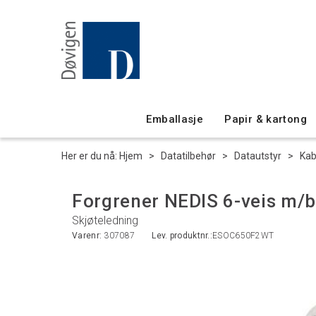
Emballasje
Papir & kartong
Her er du nå:
Hjem
>
Datatilbehør
>
Datautstyr
>
Kab
Forgrener NEDIS 6-veis m/b
Skjøteledning
Varenr:
307087
Lev. produktnr.:
ESOC650F2WT