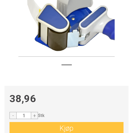
38,96
-
+
Stk
Kjøp