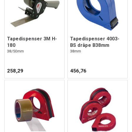
Tapedispenser 3M H-
Tapedispenser 4003-
180
BS dråpe B38mm
38/50mm
38mm
258,29
456,76