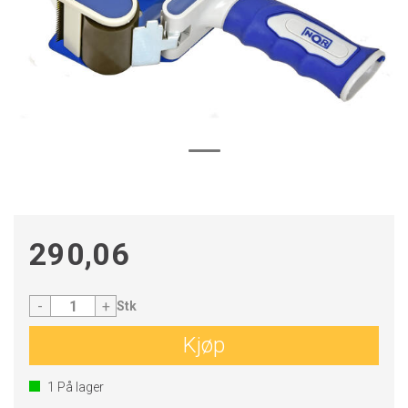
290,06
-
+
Stk
Kjøp
1
På lager