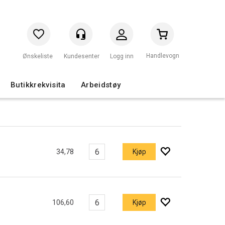
Handlevogn
Logg inn
Butikkrekvisita
Arbeidstøy
34,78
Kjøp
106,60
Kjøp