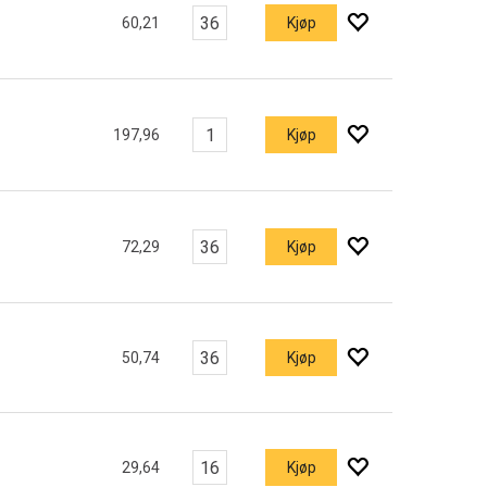
60,21
Kjøp
197,96
Kjøp
72,29
Kjøp
50,74
Kjøp
29,64
Kjøp