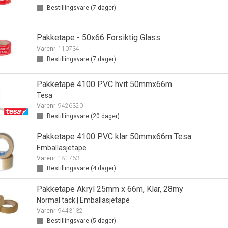
Bestillingsvare (
7
dager)
Pakketape - 50x66 Forsiktig Glass
Varenr
110734
Bestillingsvare (
7
dager)
Pakketape 4100 PVC hvit 50mmx66m
Tesa
Varenr
9426320
Bestillingsvare (
20
dager)
Pakketape 4100 PVC klar 50mmx66m Tesa
Emballasjetape
Varenr
181763
Bestillingsvare (
4
dager)
Pakketape Akryl 25mm x 66m, Klar, 28my
Normal tack | Emballasjetape
Varenr
9443132
Bestillingsvare (
5
dager)