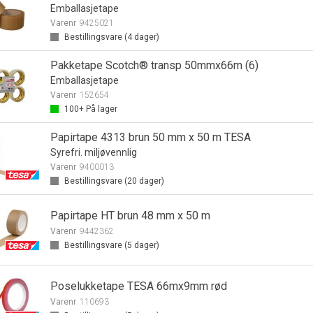
Emballasjetape
Varenr
9425021
Bestillingsvare (
4
dager)
Pakketape Scotch® transp 50mmx66m (6)
Emballasjetape
Varenr
152654
100+
På lager
Papirtape 4313 brun 50 mm x 50 m TESA
Syrefri. miljøvennlig
Varenr
9400013
Bestillingsvare (
20
dager)
Papirtape HT brun 48 mm x 50 m
Varenr
9442362
Bestillingsvare (
5
dager)
Poselukketape TESA 66mx9mm rød
Varenr
110693