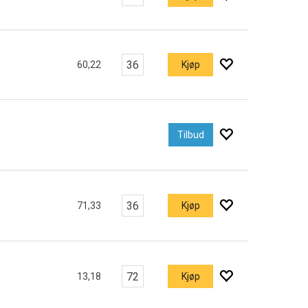
60,22
Kjøp
Tilbud
71,33
Kjøp
13,18
Kjøp