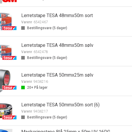
Lerretstape TESA 48mmx50m sort
Varenr
6542467
Bestillingsvare (
5
dager)
Lerretstape TESA 48mmx50m sølv
Varenr
6542478
Bestillingsvare (
5
dager)
Lerretstape TESA 50mmx25m sølv
Varenr
9436216
20+
På lager
Lerretstape TESA 50mmx50m sort (6)
Varenr
9436217
Bestillingsvare (
5
dager)
Maskeringstape Blå 25mm x 50m UV 16DG