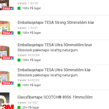
Varenr
118190
100+
På lager
Emballasjetape TESA Strong 50mmx66m klar
Varenr
118191
100+
På lager
Emballasjetape TESA Ultra 50mmx66m brun
Slitesterk pakketape i kraftig naturgum.
Varenr
9435284
100+
På lager
Emballasjetape TESA Ultra 50mmx66m klar
Slitesterk pakketape i kraftig naturgum.
Varenr
9435285
100+
På lager
Glassfibertape SCOTCH® 8956 19mmx50m
Varenr
281607
20+
På lager