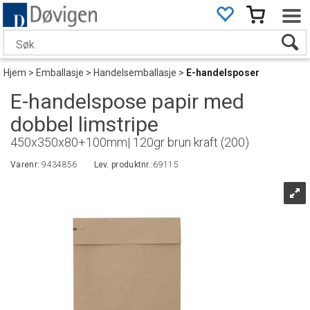
Hjem
>
Emballasje
>
Handelsemballasje
>
E-handelsposer
E-handelspose papir med
dobbel limstripe
450x350x80+100mm| 120gr brun kraft (200)
Varenr:
9434856
Lev. produktnr.:
69115