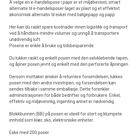
Å velge en e-handelspose i papir er et miljøbevisst, smart
alternativ til e-handelsposer laget av plast og et effektivt
økonomisk alternativ til esker med bølgepapp og papp.
Her kan du raskt spare kostnader innen logistikk og transport
ved å håndtere mindre volumer og unngå å transportere
unødvendig luft.
Posene er enkle å bruke og tidsbesparende.
Du lukker raskt og enkelt posen med den selvklebende tapen,
og åpner posen jevnt og enkelt med den perforerte åpningen.
Dersom mottaker ønsker å returnere forsendelsen, lukkes
posen med den andre rivestripen, og forsendelsen kan
sendes tilbake i samme emballasje. Dette forenkler
administrasjonen for både bedrifter og forbrukere. Enkel,
effektiv og miljøvennlig, ingenting annet er nødvendig.
Blokkbunnen (BB) på posen er ideell for stort og klumpete
innhold som klær, sko, elektroniske enheter.
Eske med 200 poser.