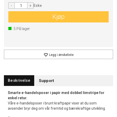
-
+
Eske
Kjøp
5
På lager
Legg i ønskeliste
Beskrivelse
Support
Smarte e-handelsposer i papir med dobbel limstripe for
enkel retur.
Våre e-handelsposer i brunt kraftpapir viser at du som
avsender bryr deg om vår fremtid og bærekraftige utvikling.