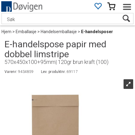
Hjem
>
Emballasje
>
Handelsemballasje
>
E-handelsposer
E-handelspose papir med
dobbel limstripe
570x450x100+95mm| 120gr brun kraft (100)
Varenr:
9434859
Lev. produktnr.:
69117