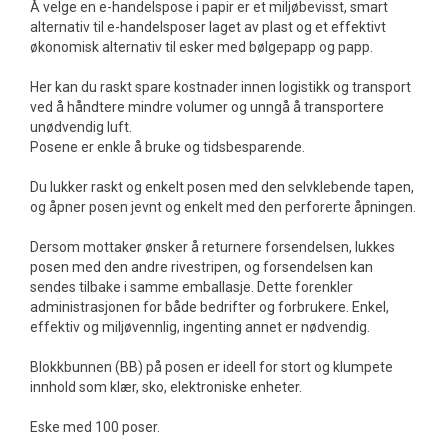
Å velge en e-handelspose i papir er et miljøbevisst, smart
alternativ til e-handelsposer laget av plast og et effektivt
økonomisk alternativ til esker med bølgepapp og papp.
Her kan du raskt spare kostnader innen logistikk og transport
ved å håndtere mindre volumer og unngå å transportere
unødvendig luft.
Posene er enkle å bruke og tidsbesparende.
Du lukker raskt og enkelt posen med den selvklebende tapen,
og åpner posen jevnt og enkelt med den perforerte åpningen.
Dersom mottaker ønsker å returnere forsendelsen, lukkes
posen med den andre rivestripen, og forsendelsen kan
sendes tilbake i samme emballasje. Dette forenkler
administrasjonen for både bedrifter og forbrukere. Enkel,
effektiv og miljøvennlig, ingenting annet er nødvendig.
Blokkbunnen (BB) på posen er ideell for stort og klumpete
innhold som klær, sko, elektroniske enheter.
Eske med 100 poser.