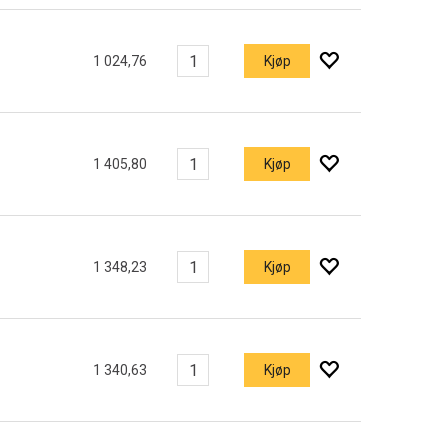
1 024,76
Kjøp
1 405,80
Kjøp
1 348,23
Kjøp
1 340,63
Kjøp