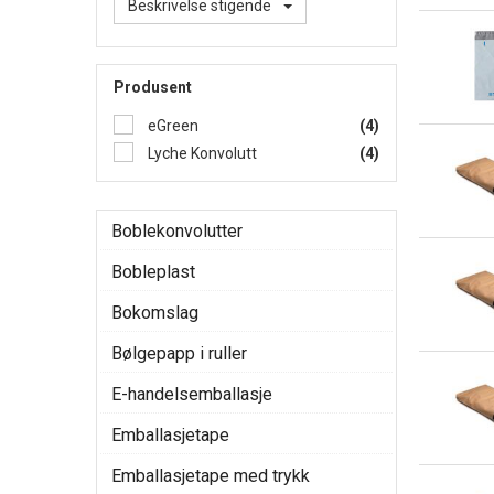
Beskrivelse stigende
Produsent
eGreen
(4)
Lyche Konvolutt
(4)
Boblekonvolutter
Bobleplast
Bokomslag
Bølgepapp i ruller
E-handelsemballasje
Emballasjetape
Emballasjetape med trykk