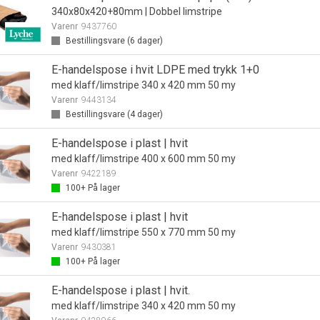
340x80x420+80mm | Dobbel limstripe
Varenr
9437760
Bestillingsvare (
6
dager)
E-handelspose i hvit LDPE med trykk 1+0
med klaff/limstripe 340 x 420 mm 50 my
Varenr
9443134
Bestillingsvare (
4
dager)
E-handelspose i plast | hvit
med klaff/limstripe 400 x 600 mm 50 my
Varenr
9422189
100+
På lager
E-handelspose i plast | hvit
med klaff/limstripe 550 x 770 mm 50 my
Varenr
9430381
100+
På lager
E-handelspose i plast | hvit.
med klaff/limstripe 340 x 420 mm 50 my