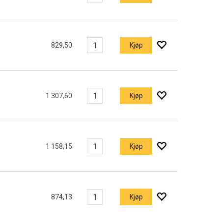
829,50
Kjøp
1 307,60
Kjøp
1 158,15
Kjøp
874,13
Kjøp