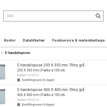
Kontor
Datatilbehør
Foodservice & matemballasje
>
E-handelsposer
E-handelspose 250 X 350 mm 70my grå
250 X 350 mm | Pakke à 100 stk.
Varenr
9430074
Bestillingsvare (
6
dager)
E-handelspose 406 X 400 mm 70my grå
406 X 400 mm | Pakke à 100 stk.
Varenr
9430076
Bestillingsvare (
4
dager)