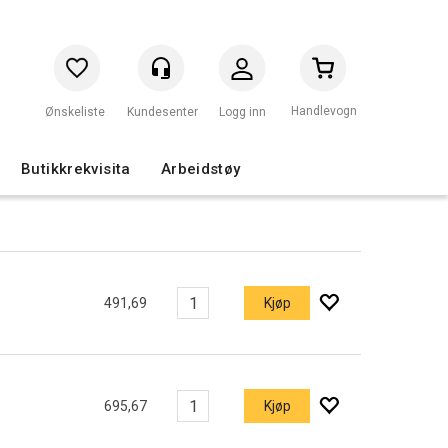
Handlevogn
Logg inn
Butikkrekvisita
Arbeidstøy
491,69
Kjøp
695,67
Kjøp