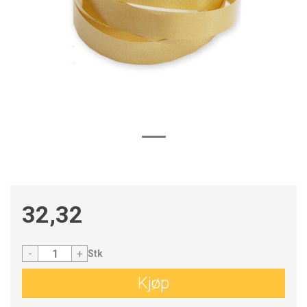
32,32
-
+
Stk
Kjøp