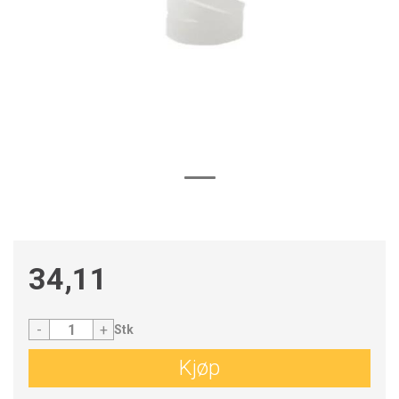
34,11
-
+
Stk
Kjøp