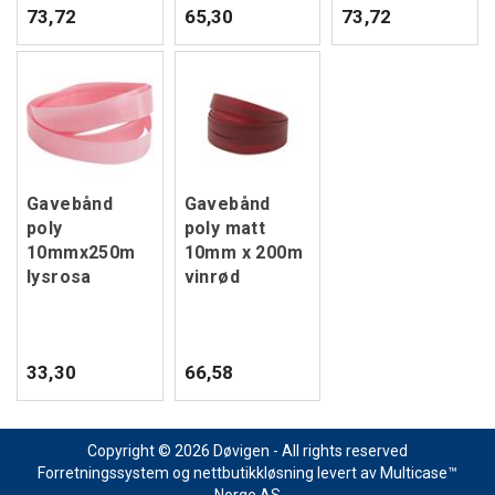
73,72
65,30
73,72
Gavebånd
Gavebånd
poly
poly matt
10mmx250m
10mm x 200m
lysrosa
vinrød
33,30
66,58
Copyright © 2026 Døvigen - All rights reserved
Forretningssystem
og
nettbutikkløsning
levert av
Multicase™