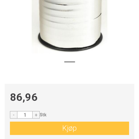
86,96
-
+
Stk
Kjøp