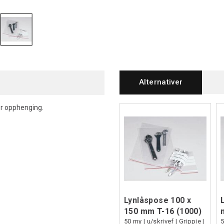
Alternativer
or opphenging.
Lynlåspose 100 x
150 mm T-16 (1000)
50 my | u/skrivef | Grippie |
5