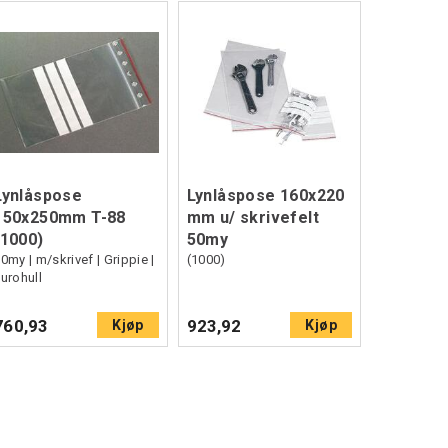
Lynlåspose
Lynlåspose 160x220
150x250mm T-88
mm u/ skrivefelt
(1000)
50my
0my | m/skrivef | Grippie |
(1000)
urohull
760,93
923,92
Kjøp
Kjøp