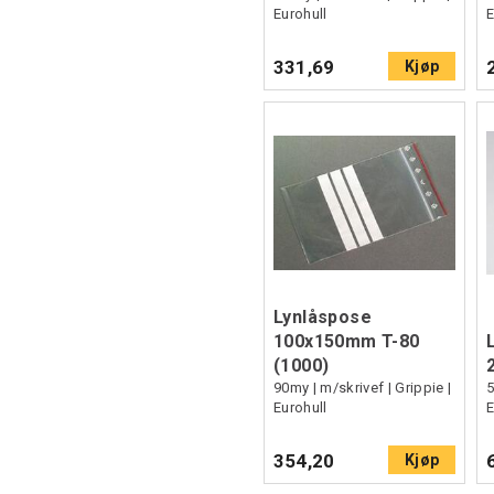
Eurohull
E
331,69
Kjøp
Lynlåspose
100x150mm T-80
(1000)
90my | m/skrivef | Grippie |
5
Eurohull
E
354,20
Kjøp