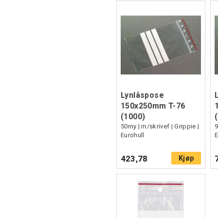
Lynlåspose
150x250mm T-76
(1000)
50my | m/skrivef | Grippie |
9
Eurohull
E
423,78
Kjøp