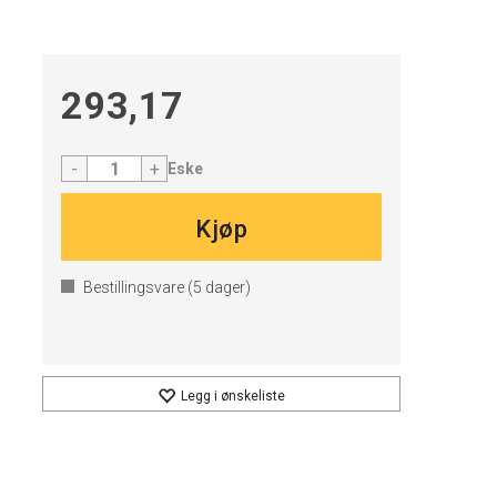
293,17
-
+
Eske
Kjøp
Bestillingsvare (
5
dager)
Legg i ønskeliste