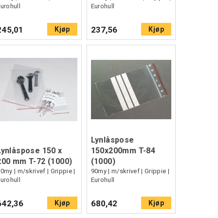
urohull
Eurohull
245,01
237,56
Kjøp
Kjøp
Lynlåspose
Lynlåspose 150 x
150x200mm T-84
200 mm T-72 (1000)
(1000)
0my | m/skrivef | Grippie |
90my | m/skrivef | Grippie |
urohull
Eurohull
642,36
680,42
Kjøp
Kjøp