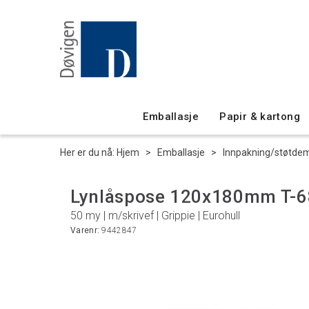
Emballasje
Papir & kartong
Her er du nå:
Hjem
>
Emballasje
>
Innpakning/støtde
Lynlåspose 120x180mm T-6
50 my | m/skrivef | Grippie | Eurohull
Varenr:
9442847