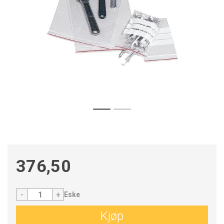
376,50
-
+
Eske
Kjøp