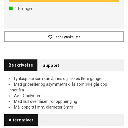
1
På lager
Legg i ønskeliste
Beskrivelse
Support
Lynlåspose som kan åpnes og lukkes flere ganger
Med griperiller og asymmetrisk lås som ikke går opp
innenfra
Av LD-polyeten
Med hull over låsen for opphenging
Mål oppgitt i mm, diameter 6mm
Alternativer