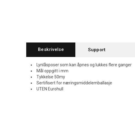
Beskrivelse
Support
Lynlåsposer som kan åpnes og lukkes flere ganger
Mål oppgitt i mm
Tykkelse 50my
Sertifisert for næringsmiddelemballasje
UTEN Eurohull