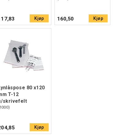
117,83
160,50
Kjøp
Kjøp
Lynlåspose 80 x120
mm T-12
u/skrivefelt
1000)
204,85
Kjøp