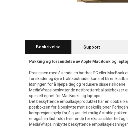
Beskrivelse
Support
Pakking og forsendelse av Apple MacBook og lapto
Prosessen med å sende en bærbar PC eller MacBook er 
for skader og dyre fraktkostnader kan det bli en kostba
løsningen for å hjelpe deg og redusere disse risikoene.
MediaWraps beskyttende nettbrettemballasjebokser er e
spesielt egnet for MacBooks og laptops.
Det beskyttende emballasjeproduktet har en dobbel kant
postboksen for å beskytte mot sidekollisjoner. Foring
kompresjonshjelp for å gjøre det mulig å stable pakken 
er også en låst fold i hver ende for ekstra sikkerhet og 
MediaWraps innbytte beskyttende emballasjeløsninger