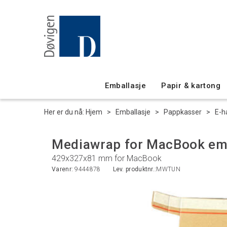
Emballasje
Papir & kartong
Her er du nå:
Hjem
>
Emballasje
>
Pappkasser
>
E-h
Mediawrap for MacBook em
429x327x81 mm for MacBook
Varenr:
9444878
Lev. produktnr.:
MWTUN