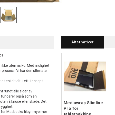
Alternativer
ps
ikke uten risiko. Med mulighet
r prosess. Vi har den ultimate
t enkelt alt-i-ett-konsept
 rundt alle sider av
en fungerer også som en
uten å knuse eller skade. Det
Mediawrap Slimline
trygghet.
Pro for
 for Macbooks tilbyr mye mer
tabletpakking