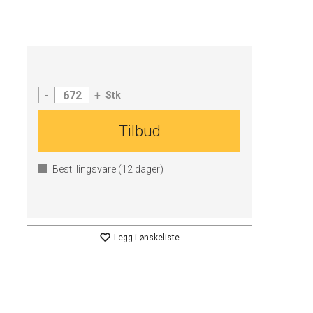
-
+
Stk
Tilbud
Bestillingsvare (
12
dager)
Legg i ønskeliste