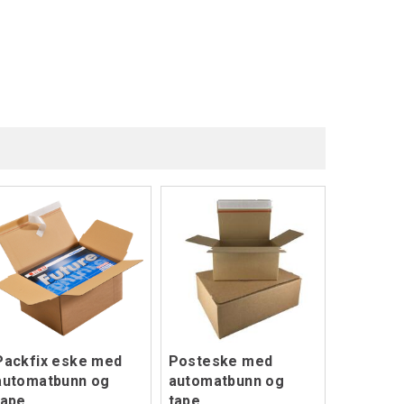
Packfix eske med
Posteske med
automatbunn og
automatbunn og
tape
tape