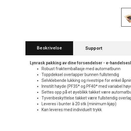
Beskrivelse
Support
Lynrask pakking av dine forsendelser -
e-handelses
Robust fraktemballasje med automatbunn
Toppdeksel overlapper bunnen fullstendig
Selvklebende lukking og rivestripe for enkel åpni
Innstilt høyde (PF35* og PF40* med variabel høy
Settes opp på et øyeblikk takket være automat
Tyveribeskyttelse takket være fullstendig overl
Leveres i bunter à 20 stk (minimum kjøp)
Kan leveres med individuelt trykk