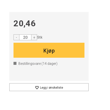
20,46
-
+
Stk
Kjøp
Bestillingsvare (
14
dager)
Legg i ønskeliste