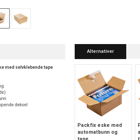
Alternativer
ke med selvklebende tape
ng
de)
bunn
appende deksel
Packfix eske med
automatbunn og
tape