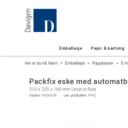
Emballasje
Papir & kartong
Her er du nå:
Hjem
>
Emballasje
>
Pappkasser
>
E-h
Packfix eske med automatb
310 x 230 x 160 mm | brun b-flute
Varenr:
9436409
Lev. produktnr.:
PF42