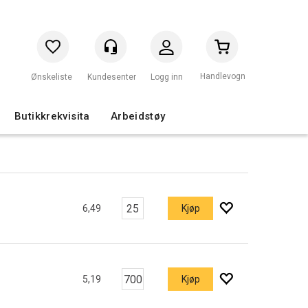
Handlevogn
Logg inn
Butikkrekvisita
Arbeidstøy
6,49
Kjøp
5,19
Kjøp