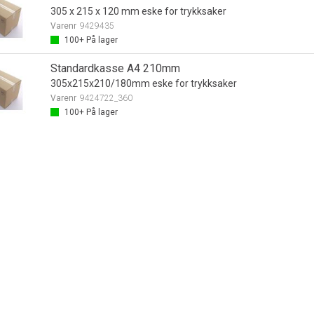
305 x 215 x 120 mm eske for trykksaker
Varenr
9429435
100+
På lager
Standardkasse A4 210mm
305x215x210/180mm eske for trykksaker
Varenr
9424722_360
100+
På lager