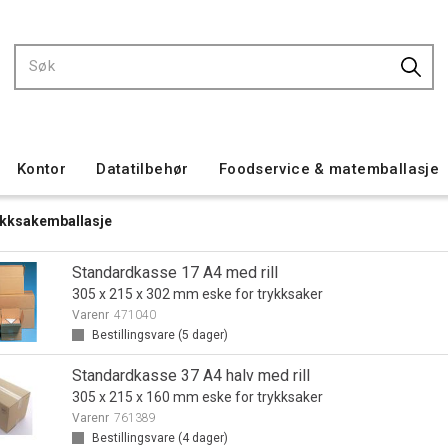
Kontor
Datatilbehør
Foodservice & matemballasje
kksakemballasje
Standardkasse 17 A4 med rill
305 x 215 x 302 mm eske for trykksaker
Varenr
471040
Bestillingsvare (
5
dager)
Standardkasse 37 A4 halv med rill
305 x 215 x 160 mm eske for trykksaker
Varenr
761389
Bestillingsvare (
4
dager)