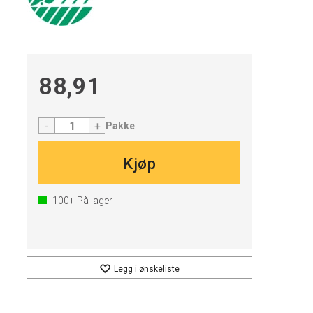
88,91
-
+
Pakke
Kjøp
100+
På lager
Legg i ønskeliste