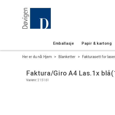
Emballasje
Papir & kartong
Her er du nå:
Hjem
>
Blanketter
>
Fakturasett for lase
Faktura/Giro A4 Las.1x blå
Varenr:
215161