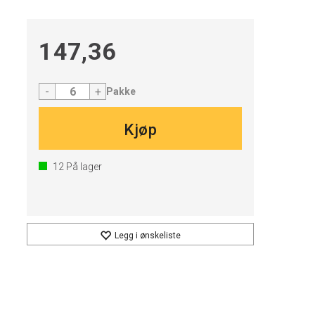
147,36
-
+
Pakke
Kjøp
12
På lager
Legg i ønskeliste