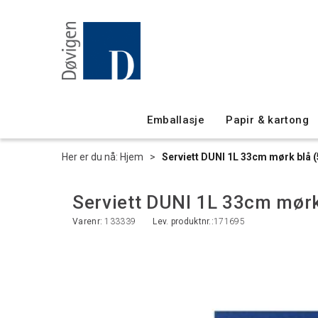
Emballasje
Papir & kartong
Her er du nå:
Hjem
>
Serviett DUNI 1L 33cm mørk blå (
Serviett DUNI 1L 33cm mørk
Varenr:
133339
Lev. produktnr.:
171695