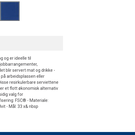
 og er ideelle til
il jobbarrangementer,
et blir servert mat og drikke -
 på arbeidsplassen eller
Disse resirkulerbare serviettene
 er et flott økonomisk alternativ
idig valg for
isering: FSC® - Materiale:
vit - Mål: 33 x& nbsp