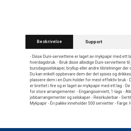
Beskrivelse
Support
- Disse Duni-serviettene er laget av mykpapir med ett lag
hverdagsbruk. - Bruk disse allsidige Duni-serviettene t
bursdagsselskaper, bryllup eller andre tilstelninger der d
Du kan enkelt oppbevare dem der det spises og drikkes
plassere dem i en Duni-holder for mest effektiv bruk - 
er brettet i fire og er laget av mykpapir med ett lag - De
for store arrangementer. - Engangsserviett, 1-lags - Alls
jobbarrangementer og selskaper - Resirkulerbar - Sertif
Mykpapir - Én pakke inneholder 500 servietter - Farge: H