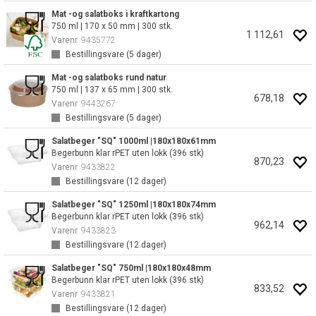
Mat -og salatboks i kraftkartong
750 ml | 170 x 50 mm | 300 stk.
1 112,61
Varenr
9435772
Bestillingsvare (
5
dager)
Mat -og salatboks rund natur
750 ml | 137 x 65 mm | 300 stk.
678,18
Varenr
9443267
Bestillingsvare (
5
dager)
Salatbeger "SQ" 1000ml |180x180x61mm
Begerbunn klar rPET uten lokk (396 stk)
870,23
Varenr
9433822
Bestillingsvare (
12
dager)
Salatbeger "SQ" 1250ml |180x180x74mm
Begerbunn klar rPET uten lokk (396 stk)
962,14
Varenr
9433823
Bestillingsvare (
12
dager)
Salatbeger "SQ" 750ml |180x180x48mm
Begerbunn klar rPET uten lokk (396 stk)
833,52
Varenr
9433821
Bestillingsvare (
12
dager)