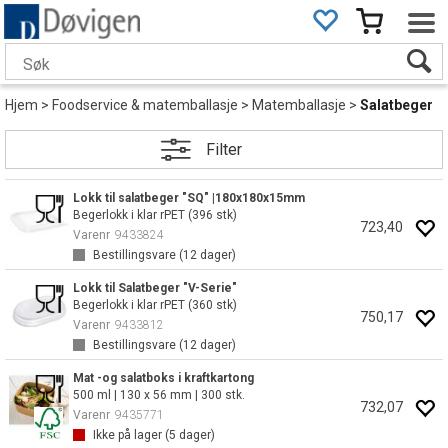
Hjem
>
Foodservice & matemballasje
>
Matemballasje
>
Salatbeger
Filter
Lokk til salatbeger "SQ" |180x180x15mm
Begerlokk i klar rPET (396 stk)
723,40
Varenr
9433824
Bestillingsvare (
12
dager)
Lokk til Salatbeger "V-Serie"
Begerlokk i klar rPET (360 stk)
750,17
Varenr
9433812
Bestillingsvare (
12
dager)
Mat -og salatboks i kraftkartong
500 ml | 130 x 56 mm | 300 stk.
732,07
Varenr
9435771
Ikke på lager (
5
dager)