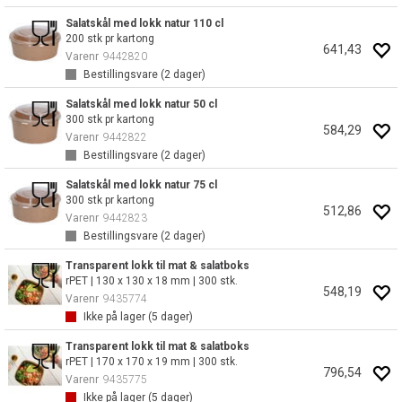
Salatskål med lokk natur 110 cl
200 stk pr kartong
641,43
Varenr
9442820
Bestillingsvare (
2
dager)
Salatskål med lokk natur 50 cl
300 stk pr kartong
584,29
Varenr
9442822
Bestillingsvare (
2
dager)
Salatskål med lokk natur 75 cl
300 stk pr kartong
512,86
Varenr
9442823
Bestillingsvare (
2
dager)
Transparent lokk til mat & salatboks
rPET | 130 x 130 x 18 mm | 300 stk.
548,19
Varenr
9435774
Ikke på lager (
5
dager)
Transparent lokk til mat & salatboks
rPET | 170 x 170 x 19 mm | 300 stk.
796,54
Varenr
9435775
Ikke på lager (
5
dager)