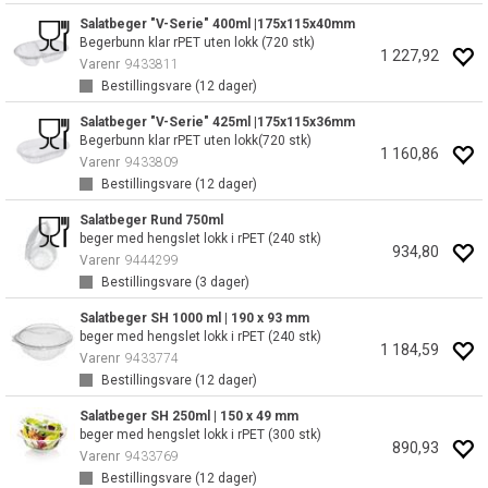
Salatbeger "V-Serie" 400ml |175x115x40mm
Begerbunn klar rPET uten lokk (720 stk)
1 227,92
Varenr
9433811
Bestillingsvare (
12
dager)
Salatbeger "V-Serie" 425ml |175x115x36mm
Begerbunn klar rPET uten lokk(720 stk)
1 160,86
Varenr
9433809
Bestillingsvare (
12
dager)
Salatbeger Rund 750ml
beger med hengslet lokk i rPET (240 stk)
934,80
Varenr
9444299
Bestillingsvare (
3
dager)
Salatbeger SH 1000 ml | 190 x 93 mm
beger med hengslet lokk i rPET (240 stk)
1 184,59
Varenr
9433774
Bestillingsvare (
12
dager)
Salatbeger SH 250ml | 150 x 49 mm
beger med hengslet lokk i rPET (300 stk)
890,93
Varenr
9433769
Bestillingsvare (
12
dager)