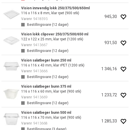
Vision innvendig lokk 250/375/500/650ml
116 x 116 x 8 mm, klar rpet (900 stk)
945,30
Varenr
9418593
Bestillingsvare (
12
dager)
Vision lokk clipover 250/375/500/650 ml
122 x 122 x 25 mm, klar rpet (1200 stk)
931,50
Varenr
9413667
Bestillingsvare (
12
dager)
Vision salatbeger bunn 250 ml
116 x 116 x 43 mm, klar rPET (1200 stk)
1 346,16
Varenr
9413666
Bestillingsvare (
12
dager)
Vision salatbeger bunn 375 ml
116 x 116 x 60 mm, klar rpet (900 stk)
1 233,72
Varenr
9413669
Bestillingsvare (
12
dager)
Vision salatbeger bunn 500 ml
116 x 116 x 70 mm, klar rpet (900 stk)
1 285,33
Varenr
9413668
Bestillingsvare (
3
dager)