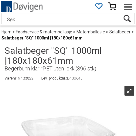
Hjem
>
Foodservice & matemballasje
>
Matemballasje
>
Salatbeger
>
Salatbeger "SQ" 1000ml |180x180x61mm
Salatbeger "SQ" 1000ml
|180x180x61mm
Begerbunn klar rPET uten lokk (396 stk)
Varenr:
9433822
Lev. produktnr.:
E400645