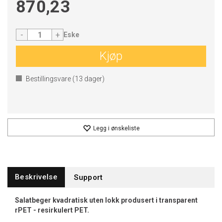
870,23
-
+
Eske
Kjøp
Bestillingsvare (
13
dager)
Legg i ønskeliste
Beskrivelse
Support
Salatbeger kvadratisk uten lokk produsert i transparent
rPET - resirkulert PET.