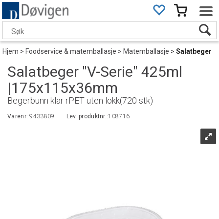
Hjem
>
Foodservice & matemballasje
>
Matemballasje
>
Salatbeger
Salatbeger "V-Serie" 425ml
|175x115x36mm
Begerbunn klar rPET uten lokk(720 stk)
Varenr:
9433809
Lev. produktnr.:
108716