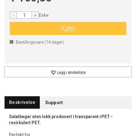
-
+
Eske
Kjøp
Bestillingsvare (
14
dager)
Legg i ønskeliste
Beskrivelse
Support
Salatbeger uten lokk produsert i transparent rPET -
resirkulert PET.
Perfekt for