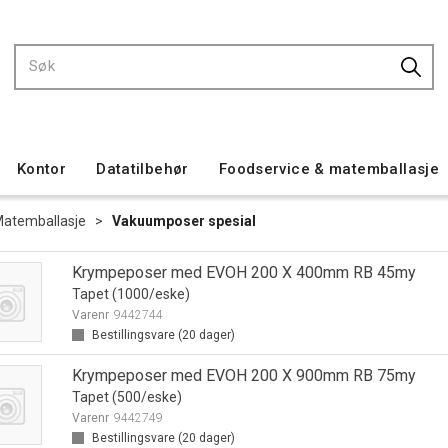
Kontor
Datatilbehør
Foodservice & matemballasje
atemballasje
>
Vakuumposer spesial
Krympeposer med EVOH 200 X 400mm RB 45my
Tapet (1000/eske)
Varenr
9442744
Bestillingsvare (
20
dager)
Krympeposer med EVOH 200 X 900mm RB 75my
Tapet (500/eske)
Varenr
9442749
Bestillingsvare (
20
dager)