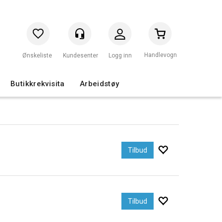
Handlevogn
Logg inn
Butikkrekvisita
Arbeidstøy
Tilbud
Tilbud