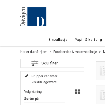
Emballasje
Papir & kartong
Her er du nå:
Hjem
>
Foodservice & matemballasje
>
M
Grupper varianter
Vis kun lagervare
Velg visning:
Sorter på