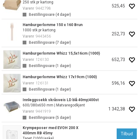
250 stk pr kartong
525,45
Varenr
9442798
Bestillingsvare (
4
dager)
Hamburgerlomme 150 x 160 Brun
1000 stk pr kartong
252,73
Varenr
9443456
Bestillingsvare (
7
dager)
Hamburgerlomme Whizz 15,5x16cm (1000)
652,73
Varenr
126130
Bestillingsvare (
1
dager)
Hamburgerlomme Whizz 17x19cm (1000)
596,16
Varenr
126131
Bestillingsvare (
1
dager)
Innleggssekk skråsveis LD blå 40my|400st
600/380x650 mm | Matvaregodkjent
1 342,38
Varenr
9441919
Bestillingsvare (
5
dager)
Krympeposer med EVOH 200 X
400mm RB 45my
Tilbud
Tapet (1000/eske)