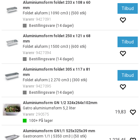
Aluminiumsform foldet 233 x 108 x 60
mm
Tilbud
Foldet aluform | 1090 cm3 | (500 stk)
Varenr
9427091
Bestillingsvare (
14
dager)
Aluminiumsform foldet 250 x 121 x 68
mm
Tilbud
Foldet aluform | 1500 cm3 | (600 stk)
Varenr
9427094
Bestillingsvare (
14
dager)
Aluminiumsform foldet 305 x 117 x 81
mm
Tilbud
Foldet aluform | 2.270 cm3 | (300 stk)
Varenr
9427095
Bestillingsvare (
14
dager)
Aluminiumsform GN 1/2 324x264x102mm
Gatro aluminiumsform 5,2 liter
19,83
Varenr
290575
100+
På lager
Aluminiumsform GN1/1 525x325x39 mm
Gastronorm 1/1 | 5350 cm3 | (50 stk)