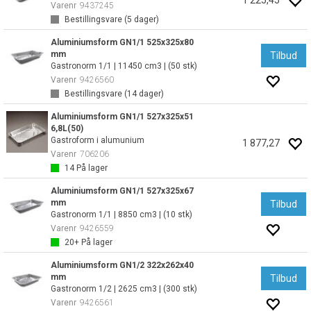
1 225,45
Varenr
9437245
Bestillingsvare (
5
dager)
Aluminiumsform GN1/1 525x325x80
mm
Tilbud
Gastronorm 1/1 | 11450 cm3 | (50 stk)
Varenr
9426560
Bestillingsvare (
14
dager)
Aluminiumsform GN1/1 527x325x51
6,8L(50)
Gastroform i alumunium
1 877,27
Varenr
706206
14
På lager
Aluminiumsform GN1/1 527x325x67
mm
Tilbud
Gastronorm 1/1 | 8850 cm3 | (10 stk)
Varenr
9426559
20+
På lager
Aluminiumsform GN1/2 322x262x40
mm
Tilbud
Gastronorm 1/2 | 2625 cm3 | (300 stk)
Varenr
9426561