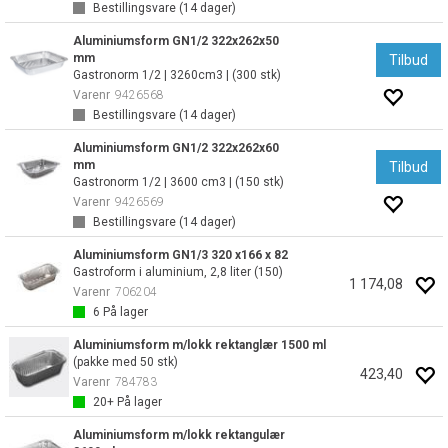
Bestillingsvare (
14
dager)
Aluminiumsform GN1/2 322x262x50
mm
Tilbud
Gastronorm 1/2 | 3260cm3 | (300 stk)
Varenr
9426568
Bestillingsvare (
14
dager)
Aluminiumsform GN1/2 322x262x60
mm
Tilbud
Gastronorm 1/2 | 3600 cm3 | (150 stk)
Varenr
9426569
Bestillingsvare (
14
dager)
Aluminiumsform GN1/3 320 x166 x 82
Gastroform i aluminium, 2,8 liter (150)
1 174,08
Varenr
706204
6
På lager
Aluminiumsform m/lokk rektanglær 1500 ml
(pakke med 50 stk)
423,40
Varenr
784783
20+
På lager
Aluminiumsform m/lokk rektangulær