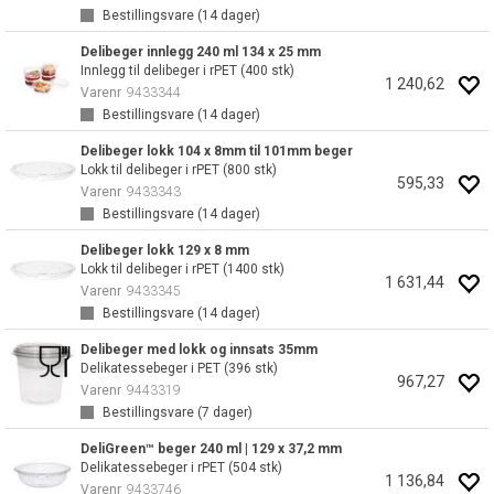
Bestillingsvare (
14
dager)
Delibeger innlegg 240 ml 134 x 25 mm
Innlegg til delibeger i rPET (400 stk)
1 240,62
Varenr
9433344
Bestillingsvare (
14
dager)
Delibeger lokk 104 x 8mm til 101mm beger
Lokk til delibeger i rPET (800 stk)
595,33
Varenr
9433343
Bestillingsvare (
14
dager)
Delibeger lokk 129 x 8 mm
Lokk til delibeger i rPET (1400 stk)
1 631,44
Varenr
9433345
Bestillingsvare (
14
dager)
Delibeger med lokk og innsats 35mm
Delikatessebeger i PET (396 stk)
967,27
Varenr
9443319
Bestillingsvare (
7
dager)
DeliGreen™ beger 240 ml | 129 x 37,2 mm
Delikatessebeger i rPET (504 stk)
1 136,84
Varenr
9433746