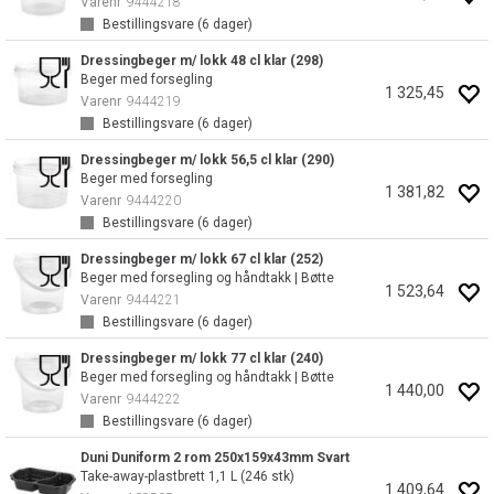
Varenr
9444218
Bestillingsvare (
6
dager)
Dressingbeger m/ lokk 48 cl klar (298)
Beger med forsegling
1 325,45
Varenr
9444219
Bestillingsvare (
6
dager)
Dressingbeger m/ lokk 56,5 cl klar (290)
Beger med forsegling
1 381,82
Varenr
9444220
Bestillingsvare (
6
dager)
Dressingbeger m/ lokk 67 cl klar (252)
Beger med forsegling og håndtakk | Bøtte
1 523,64
Varenr
9444221
Bestillingsvare (
6
dager)
Dressingbeger m/ lokk 77 cl klar (240)
Beger med forsegling og håndtakk | Bøtte
1 440,00
Varenr
9444222
Bestillingsvare (
6
dager)
Duni Duniform 2 rom 250x159x43mm Svart
Take-away-plastbrett 1,1 L (246 stk)
1 409,64