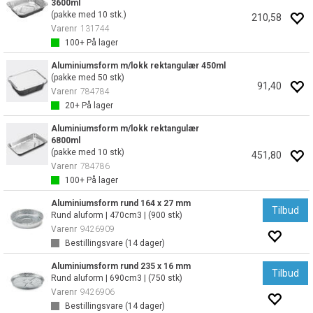
3600ml
(pakke med 10 stk.)
210,58
Varenr
131744
100+
På lager
Aluminiumsform m/lokk rektangulær 450ml
(pakke med 50 stk)
91,40
Varenr
784784
20+
På lager
Aluminiumsform m/lokk rektangulær
6800ml
(pakke med 10 stk)
451,80
Varenr
784786
100+
På lager
Aluminiumsform rund 164 x 27 mm
Tilbud
Rund aluform | 470cm3 | (900 stk)
Varenr
9426909
Bestillingsvare (
14
dager)
Aluminiumsform rund 235 x 16 mm
Tilbud
Rund aluform | 690cm3 | (750 stk)
Varenr
9426906
Bestillingsvare (
14
dager)