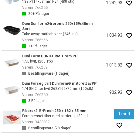
138 x114x53 mm Hvit (480 stk)
1 242,93
Varenr
766266
20+
På lager
Duni Duniform®treroms 250x159x48mm
Sort
Take-away-matbeholder (246 stk)
1 034,93
Varenr
766256
11
På lager
Duni Form DUNIFORM 1 rom PP
1,5L hvit, (200 stk)
1 013,82
Varenr
766259
Bestillingsvare (
1
dager)
Duni Forseglbart Duniform® matbrett avPP
1/4 GN 2liter hvit 262x162x70mm (150stk)
902,93
Varenr
766260
3
På lager
Fiberskål B-Fresh 250 x 182 x 35 mm
Tilbud
Formpresset fiber med barriere | 130 stk
Varenr
9433287
Bestillingsvare (
28
dager)