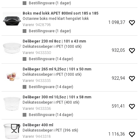
Bestillingsvare (
1
dager)
Boks med lokk APET 800ml sort 185 x 185
Octaview boks med klart hengslet lokk
1 098,37
Varenr
9428798
Bestillingsvare (
1
dager)
Delibeger 230 ml 8oz | 101 x 43 mm
Delikatessebeger i rPET (1000 stk)
932,05
Varenr
9433330
Bestillingsvare (
14
dager)
Delibeger 265 ml 9,25oz | 101 x 50 mm
Delikatessebeger i rPET (1000 stk)
922,94
Varenr
9433335
Bestillingsvare (
14
dager)
Delibeger 300 ml 10,5oz | 101 x 58 mm
Delikatessebeger i rPET (400 stk)
591,41
Varenr
9433336
Bestillingsvare (
14
dager)
Delibeger 400 ml
Delikatessebeger i PET (396 stk)
1 116,36
Varenr
9443318