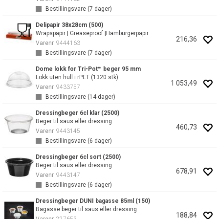
Bestillingsvare (
7
dager)
Delipapir 38x28cm (500)
Wrapspapir | Greaseproof |Hamburgerpapir
216,36
Varenr
9444163
Bestillingsvare (
7
dager)
Dome lokk for Tri-Pot™ beger 95 mm
Lokk uten hull i rPET (1320 stk)
1 053,49
Varenr
9433757
Bestillingsvare (
14
dager)
Dressingbeger 6cl klar (2500)
Beger til saus eller dressing
460,73
Varenr
9443145
Bestillingsvare (
6
dager)
Dressingbeger 6cl sort (2500)
Beger til saus eller dressing
678,91
Varenr
9443147
Bestillingsvare (
6
dager)
Dressingbeger DUNI bagasse 85ml (150)
Bagasse beger til saus eller dressing
188,84