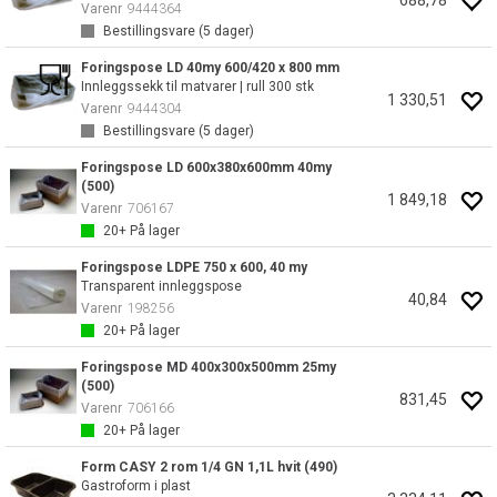
688,78
Varenr
9444364
Bestillingsvare (
5
dager)
Foringspose LD 40my 600/420 x 800 mm
Innleggssekk til matvarer | rull 300 stk
1 330,51
Varenr
9444304
Bestillingsvare (
5
dager)
Foringspose LD 600x380x600mm 40my
(500)
1 849,18
Varenr
706167
20+
På lager
Foringspose LDPE 750 x 600, 40 my
Transparent innleggspose
40,84
Varenr
198256
20+
På lager
Foringspose MD 400x300x500mm 25my
(500)
831,45
Varenr
706166
20+
På lager
Form CASY 2 rom 1/4 GN 1,1L hvit (490)
Gastroform i plast