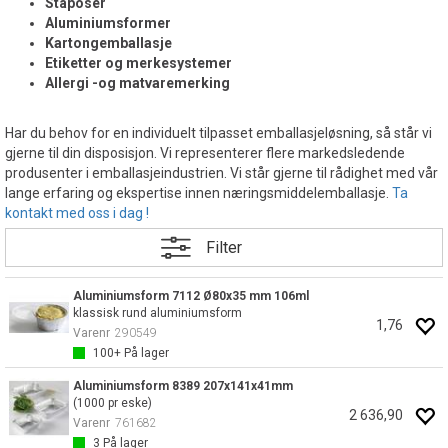
Ståposer
Aluminiumsformer
Kartongemballasje
Etiketter og merkesystemer
Allergi -og matvaremerking
Har du behov for en individuelt tilpasset emballasjeløsning, så står vi
gjerne til din disposisjon. Vi representerer flere markedsledende
produsenter i emballasjeindustrien. Vi står gjerne til rådighet med vår
lange erfaring og ekspertise innen næringsmiddelemballasje.
Ta
kontakt med oss i dag !
Filter
Aluminiumsform 7112 Ø80x35 mm 106ml
klassisk rund aluminiumsform
1,76
Varenr
290549
100+
På lager
Aluminiumsform 8389 207x141x41mm
(1000 pr eske)
2 636,90
Varenr
761682
3
På lager