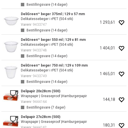
Bestillingsvare (
14
dager)
DeliGreen™ beger 375ml | 129 x 57 mm
Delikatessebeger i rPET (504 stk)
1 293,61
Varenr
9433747
Bestillingsvare (
14
dager)
DeliGreen™ beger 550 ml | 129 x 81 mm
Delikatessebeger i rPET (504 stk)
1 404,01
Varenr
9433748
Bestillingsvare (
14
dager)
DeliGreen™ beger 750 ml | 129 x 109 mm
Delikatessebeger i rPET (504 stk)
1 465,01
Varenr
9433749
Bestillingsvare (
14
dager)
Delipapir 20x28cm (500)
Wrapspapir | Greaseproof |Hamburgerpapir
144,18
Varenr
9444164
Bestillingsvare (
7
dager)
Delipapir 27x28cm (500)
Wrapspapir | Greaseproof |Hamburgerpapir
180,31
Varenr
9444162