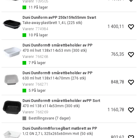
Varenr
109505
11
På lager
Duni Duniform avPP 250x159x55mm Svart
Take-away-plastbrett 1,4 L (225 stk)
1 400,11
Varenr
774984
10
På lager
Duni Duniform® smårettbeholder av PP
470 ml hvit 138x114x53 mm (300 stk)
765,35
Varenr
766268
7
På lager
Duni Duniform® smårettbeholder av PP
630 ml hvit 138x114x70mm (276 stk)
848,78
Varenr
766271
5
På lager
Duni Duniform® smårettbeholder avPP Sort
470 ml 138 x114x53mm (300 stk)
1 160,78
Varenr
766269
Bestillingsvare (
7
dager)
Duni Duniform®forseglbart matbrett av PP
1/2 GN 2,7 L 325x265x60mm Hvit (50 stk)
802,62