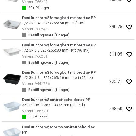
Varenr
766249
20+
På lager
Duni Duniform®forseglbart matbrett av PP
1/2 GN 3,4 L 325x265x50 (50 stk) Hvit
390,75
Varenr
766248
Bestillingsvare (
1
dager)
Duni Duniform®forseglbart matbrett av PP
1/2 GN 5 L 325x265x80 mm Hvit (96 stk)
811,05
Varenr
766251
Bestillingsvare (
1
dager)
Duni Duniform®forseglbart matbrett av PP
1/2 GN 6,3 L 325x265x10 mm sort (92 stk)
925,71
Varenr
9442726
Bestillingsvare (
1
dager)
Duni Duniform®smårettbeholder av PP
350 ml Hvit 138x114x35mm (300 stk)
538,60
Varenr
766270
13
På lager
Duni Duniform®toroms smårettbehold.av
PP