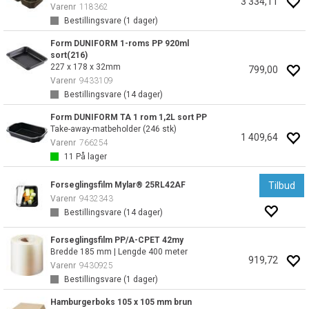
3 334,11
Varenr
118362
Bestillingsvare (
1
dager)
Form DUNIFORM 1-roms PP 920ml
sort(216)
227 x 178 x 32mm
799,00
Varenr
9433109
Bestillingsvare (
14
dager)
Form DUNIFORM TA 1 rom 1,2L sort PP
Take-away-matbeholder (246 stk)
1 409,64
Varenr
766254
11
På lager
Forseglingsfilm Mylar® 25RL42AF
Tilbud
Varenr
9432343
Bestillingsvare (
14
dager)
Forseglingsfilm PP/A-CPET 42my
Bredde 185 mm | Lengde 400 meter
919,72
Varenr
9430925
Bestillingsvare (
1
dager)
Hamburgerboks 105 x 105 mm brun