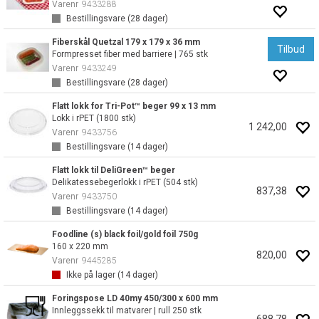
Varenr
9433288
Bestillingsvare (
28
dager)
Fiberskål Quetzal 179 x 179 x 36 mm
Tilbud
Formpresset fiber med barriere | 765 stk
Varenr
9433249
Bestillingsvare (
28
dager)
Flatt lokk for Tri-Pot™ beger 99 x 13 mm
Lokk i rPET (1800 stk)
1 242,00
Varenr
9433756
Bestillingsvare (
14
dager)
Flatt lokk til DeliGreen™ beger
Delikatessebegerlokk i rPET (504 stk)
837,38
Varenr
9433750
Bestillingsvare (
14
dager)
Foodline (s) black foil/gold foil 750g
160 x 220 mm
820,00
Varenr
9445285
Ikke på lager (
14
dager)
Foringspose LD 40my 450/300 x 600 mm
Innleggssekk til matvarer | rull 250 stk