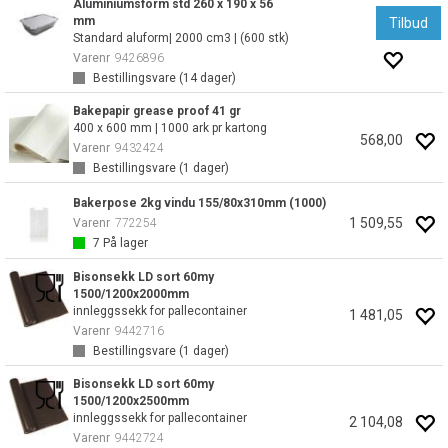
Aluminiumsform std 260 x 190 x 56
mm
Tilbud
Standard aluform| 2000 cm3 | (600 stk)
Varenr
9426896
Bestillingsvare (
14
dager)
Bakepapir grease proof 41 gr
400 x 600 mm | 1000 ark pr kartong
568,00
Varenr
9432424
Bestillingsvare (
1
dager)
Bakerpose 2kg vindu 155/80x310mm (1000)
1 509,55
Varenr
772254
7
På lager
Bisonsekk LD sort 60my
1500/1200x2000mm
innleggssekk for pallecontainer
1 481,05
Varenr
9442716
Bestillingsvare (
1
dager)
Bisonsekk LD sort 60my
1500/1200x2500mm
innleggssekk for pallecontainer
2 104,08
Varenr
9442724