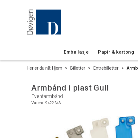
Emballasje
Papir & kartong
Her er du nå:
Hjem
>
Billetter
>
Entrebilletter
>
Armbå
Armbånd i plast Gull
Eventarmbånd
Varenr:
9422348