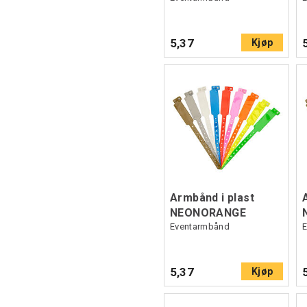
5,37
Kjøp
Armbånd i plast
NEONORANGE
Eventarmbånd
5,37
Kjøp