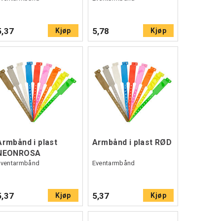
5,37
5,78
Kjøp
Kjøp
Armbånd i plast
Armbånd i plast RØD
NEONROSA
Eventarmbånd
Eventarmbånd
5,37
5,37
Kjøp
Kjøp