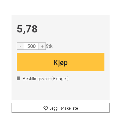
5,78
-
+
Stk
Kjøp
Bestillingsvare (
8
dager)
Legg i ønskeliste