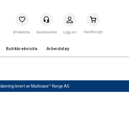
Handlevogn
Logg inn
Butikkrekvisita
Arbeidstøy
kløsning
levert av
Multicase™ Norge AS