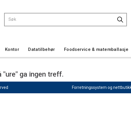
Kontor
Datatilbehør
Foodservice & matemballasje
 "ure" ga ingen treff.
erved
Forretningssystem
og
nettbutik