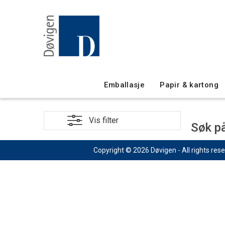
Emballasje
Papir & kartong
Søk på
Copyright © 2026 Døvigen - All rights res