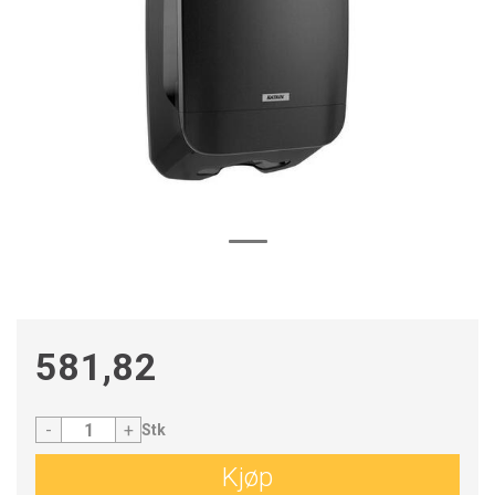
581,82
-
+
Stk
Kjøp