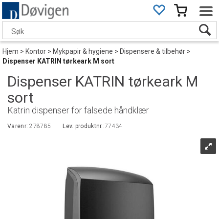
Hjem
>
Kontor
>
Mykpapir & hygiene
>
Dispensere & tilbehør
>
Dispenser KATRIN tørkeark M sort
Dispenser KATRIN tørkeark M
sort
Katrin dispenser for falsede håndklær
Varenr:
278785
Lev. produktnr.:
77434