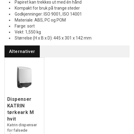
Papiret kan trekkes ut med én hånd
Kompakt for bruk på trange steder
Godkjenninger: ISO 9001, ISO 14001
Materiale: ABS, PC og POM
Farge: sort
Vekt: 1,550 kg
Størrelse (H x B x D): 445 x 301 x 142 mm
Alternativer
Dispenser
KATRIN
tørkeark M
hvit
Katrin dispenser
for falsede