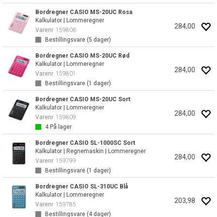
Bordregner CASIO MS-20UC Rosa
Kalkulator | Lommeregner
284,00
Varenr
159806
Bestillingsvare (
5
dager)
Bordregner CASIO MS-20UC Rød
Kalkulator | Lommeregner
284,00
Varenr
159801
Bestillingsvare (
1
dager)
Bordregner CASIO MS-20UC Sort
Kalkulator | Lommeregner
284,00
Varenr
159809
4
På lager
Bordregner CASIO SL-1000SC Sort
Kalkulator | Regnemaskin | Lommeregner
284,00
Varenr
159799
Bestillingsvare (
1
dager)
Bordregner CASIO SL-310UC Blå
Kalkulator | Lommeregner
203,98
Varenr
159785
Bestillingsvare (
4
dager)