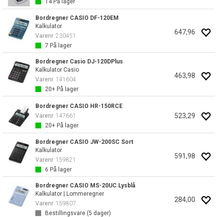
14
På lager
Bordregner CASIO DF-120EM
Kalkulator
647,96
Varenr
230451
7
På lager
Bordregner Casio DJ-120DPlus
Kalkulator Casio
463,98
Varenr
141604
20+
På lager
Bordregner CASIO HR-150RCE
523,29
Varenr
147661
20+
På lager
Bordregner CASIO JW-200SC Sort
Kalkulator
591,98
Varenr
159821
6
På lager
Bordregner CASIO MS-20UC Lysblå
Kalkulator | Lommeregner
284,00
Varenr
159807
Bestillingsvare (
5
dager)