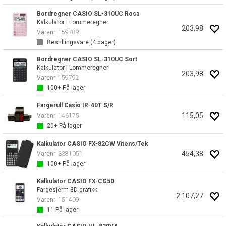
Bordregner CASIO SL-310UC Rosa
Kalkulator | Lommeregner
203,98
Varenr
159789
Bestillingsvare (
4
dager)
Bordregner CASIO SL-310UC Sort
Kalkulator | Lommeregner
203,98
Varenr
159792
100+
På lager
Fargerull Casio IR-40T S/R
115,05
Varenr
146175
20+
På lager
Kalkulator CASIO FX-82CW Vitens/Tek
454,38
Varenr
3381051
100+
På lager
Kalkulator CASIO FX-CG50
Fargesjerm 3D-grafikk
2 107,27
Varenr
151409
11
På lager