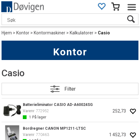
Hjem
>
Kontor
>
Kontormaskiner
>
Kalkulatorer
>
Casio
Kontor
Casio
Filter
Batterieliminator CASIO AD-A60024SG
252,73
Varenr
772952
1
På lager
Bordregner CANON MP1211-LTSC
1 452,73
Varenr
770463