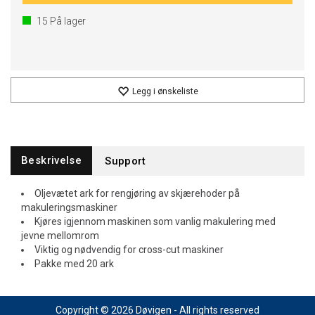
15
På lager
Legg i ønskeliste
Beskrivelse
Support
Oljevætet ark for rengjøring av skjærehoder på
makuleringsmaskiner
Kjøres igjennom maskinen som vanlig makulering med
jevne mellomrom
Viktig og nødvendig for cross-cut maskiner
Pakke med 20 ark
Copyright © 2026 Døvigen - All rights reserved