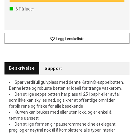
6
På lager
Legg i ønskeliste
Beskrivelse
Support
Spar verdifull gulvplass med denne Katrin®-søppelbøtten.
Denne lette og robuste bøtten er ideell for trange vaskerom.
Den stilige søppelbøtten har plass til 25 l papir eller avfall
som ikke kan skylles ned, og sikrer at offentlige områder
forblir rene og friske for alle besøkende
Kurven kan brukes med eller uten lokk, og er enkel å
tømme uansett
Den stilige formen gir pauserommene dine et elegant
preg, og er nøytral nok til å komplettere alle typer interiør