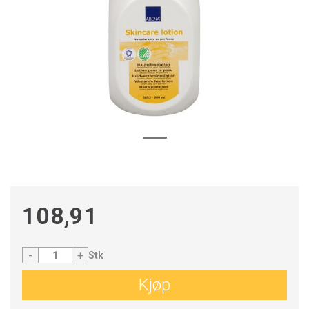
108,91
-
+
Stk
Kjøp