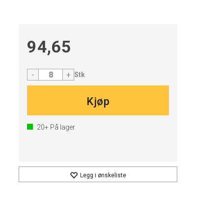
94,65
-
+
Stk
Kjøp
20+
På lager
Legg i ønskeliste