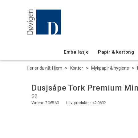
Emballasje
Papir & kartong
Her er du nå:
Hjem
>
Kontor
>
Mykpapir & hygiene
>
Dusjsåpe Tork Premium Min
S2
Varenr:
706560
Lev. produktnr.:
420602