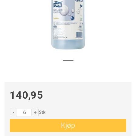
140,95
-
+
Stk
Kjøp