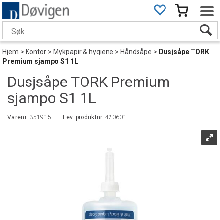
Hjem
>
Kontor
>
Mykpapir & hygiene
>
Håndsåpe
>
Dusjsåpe TORK
Premium sjampo S1 1L
Dusjsåpe TORK Premium
sjampo S1 1L
Varenr:
351915
Lev. produktnr.:
420601