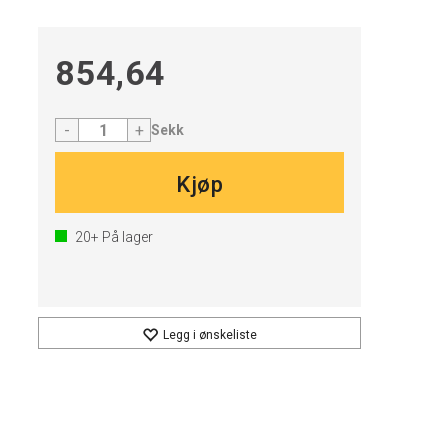
854,64
-
+
Sekk
Kjøp
20+
På lager
Legg i ønskeliste