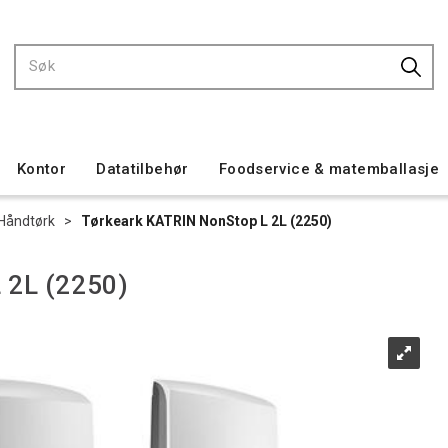
Kontor
Datatilbehør
Foodservice & matemballasje
Håndtørk
>
Tørkeark KATRIN NonStop L 2L (2250)
 2L (2250)