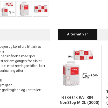
Alternativer
psjon og komfort. Ett ark av
ene.
et papirhåndkle med god
ett ark om gangen for sikker
ntakt med næringsmidler i kort
serløsning etter
ll
 miljøer
 god hygiene og kontrollert
Tørkeark KATRIN
NonStop M 2L (3000)