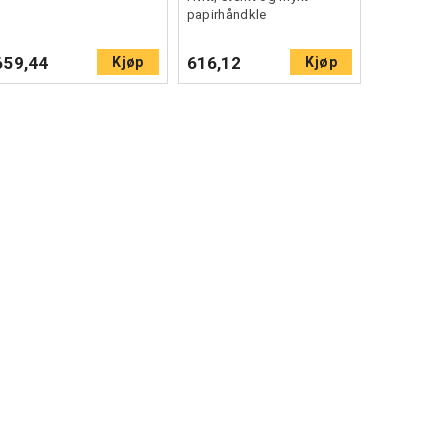
papirhåndkle
659,44
616,12
Kjøp
Kjøp