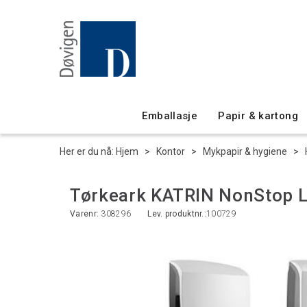
Emballasje
Papir & kartong
Her er du nå:
Hjem
>
Kontor
>
Mykpapir & hygiene
>
Tørkeark KATRIN NonStop L
Varenr:
308296
Lev. produktnr.:
100729