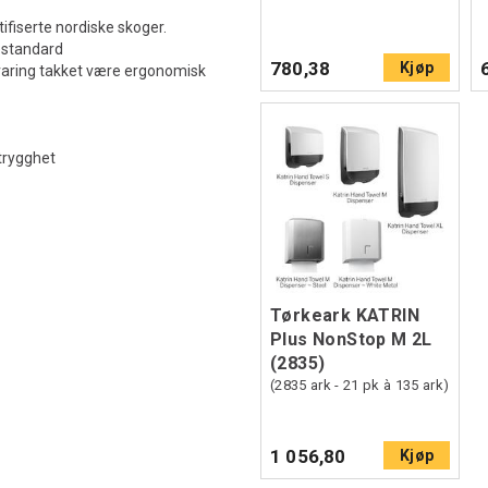
tifiserte nordiske skoger.
nestandard
780,38
Kjøp
varing takket være ergonomisk
trygghet
Tørkeark KATRIN
Plus NonStop M 2L
(2835)
(2835 ark - 21 pk à 135 ark)
1 056,80
Kjøp