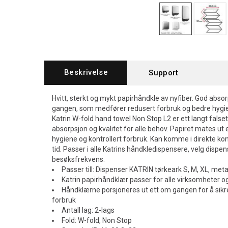
Beskrivelse
Support
Hvitt, sterkt og mykt papirhåndkle av nyfiber. God absor
gangen, som medfører redusert forbruk og bedre hygi
Katrin W-fold hand towel Non Stop L2 er ett langt fals
absorpsjon og kvalitet for alle behov. Papiret mates ut 
hygiene og kontrollert forbruk. Kan komme i direkte ko
tid. Passer i alle Katrins håndkledispensere, velg dispen
besøksfrekvens.
Passer till: Dispenser KATRIN tørkeark S, M, XL, meta
Katrin papirhåndklær passer for alle virksomheter og
Håndklærne porsjoneres ut ett om gangen for å sikre
forbruk
Antall lag: 2-lags
Fold: W-fold, Non Stop