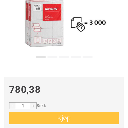
780,38
-
+
Sekk
Kjøp