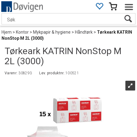
Hjem
>
Kontor
>
Mykpapir & hygiene
>
Håndtørk
>
Tørkeark KATRIN
NonStop M 2L (3000)
Tørkeark KATRIN NonStop M
2L (3000)
Varenr:
308293
Lev. produktnr.:
100521