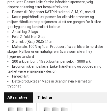
produktet. Passer i alle Katrins håndkledispensere, velg
dispenserløsning etter besøksfrekvens.
Passer till: Dispenser KATRIN tørkeark S, M, XL, metall
Katrin papirhåndklær passer for alle virksomheter og
miljøer Håndklærne porsjoneres ut ett om gangen for å sikre
god hygiene og kontrollert forbruk
Antall lag: 2-lags
Fold: Z-fold, Non Stop
Størrelse(BxL): 20,3x24cm
Materiale: 100% nyfiber. Produsert fra sertifiserte nordiske
skoger. Nyfiber er en naturlig ren råvare som sikrer høy
hygienestandard
200 ark per bunt, 15 stk bunter per sekk = 3000 ark
Ergonomisk emballasje: Enkel håndtering og oppbevaring
takket være ergonomisk design
Farge: Hvit
Dette produktet er Made in Scandinavia. Nærhet gir
trygghet
Alternativer
Tilbehør