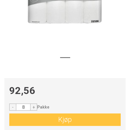
92,56
-
+
Pakke
Kjøp