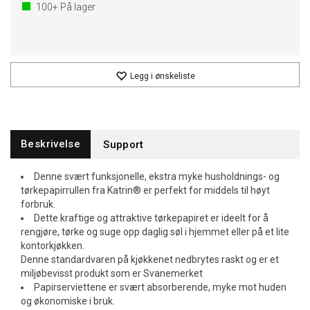
100+
På lager
Legg i ønskeliste
Beskrivelse
Support
Denne svært funksjonelle, ekstra myke husholdnings- og
tørkepapirrullen fra Katrin® er perfekt for middels til høyt
forbruk.
Dette kraftige og attraktive tørkepapiret er ideelt for å
rengjøre, tørke og suge opp daglig søl i hjemmet eller på et lite
kontorkjøkken.
Denne standardvaren på kjøkkenet nedbrytes raskt og er et
miljøbevisst produkt som er Svanemerket
Papirserviettene er svært absorberende, myke mot huden
og økonomiske i bruk.