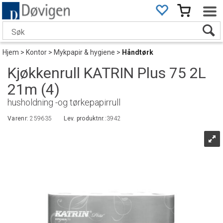
Hjem
>
Kontor
>
Mykpapir & hygiene
>
Håndtørk
Kjøkkenrull KATRIN Plus 75 2L
21m (4)
husholdning -og tørkepapirrull
Varenr:
259635
Lev. produktnr.:
3942