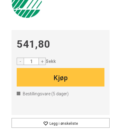
541,80
-
+
Sekk
Kjøp
Bestillingsvare (
5
dager)
Legg i ønskeliste