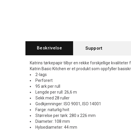
Beskrivelse
Support
Katrins tørkepapir tilbyr en rekke forskjellige kvaliteter 
Katrin Basic Kitchen er et produkt som oppfyller basiskra
2-lags
Perforert
95 ark per rull
Lengde per rull: 26,6 m
Sekk med 28 ruller
Godkjenninger: ISO 9001, ISO 14001
Farge: naturlig hvit
Størrelse per tørk: 280 x 226 mm
Diameter: 108 mm
Hylsediameter: 44 mm