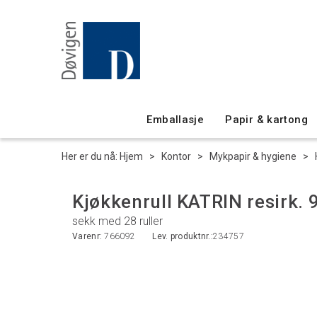
Emballasje
Papir & kartong
Her er du nå:
Hjem
>
Kontor
>
Mykpapir & hygiene
>
Kjøkkenrull KATRIN resirk. 
sekk med 28 ruller
Varenr:
766092
Lev. produktnr.:
234757