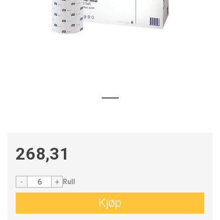
268,31
-
+
Rull
Kjøp