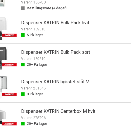
Varenr
166780
Bestillingsvare (
4
dager)
Dispenser KATRIN Bulk Pack hvit
Varenr
139518
5
På lager
Dispenser KATRIN Bulk Pack sort
Varenr
139519
20+
På lager
Dispenser KATRIN børstet stål M
Varenr
251543
3
På lager
Dispenser KATRIN Centerbox M hvit
Varenr
278796
20+
På lager