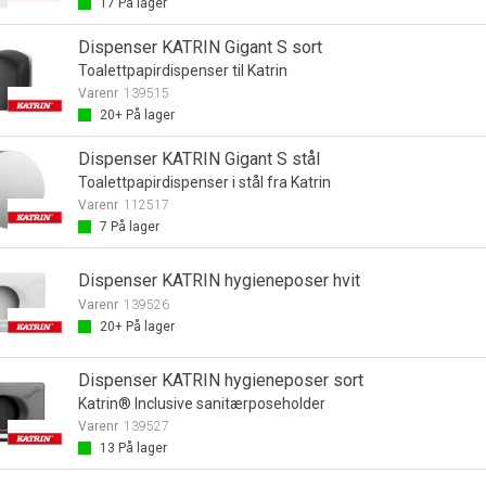
17
På lager
Dispenser KATRIN Gigant S sort
Toalettpapirdispenser til Katrin
Varenr
139515
20+
På lager
Dispenser KATRIN Gigant S stål
Toalettpapirdispenser i stål fra Katrin
Varenr
112517
7
På lager
Dispenser KATRIN hygieneposer hvit
Varenr
139526
20+
På lager
Dispenser KATRIN hygieneposer sort
Katrin® Inclusive sanitærposeholder
Varenr
139527
13
På lager