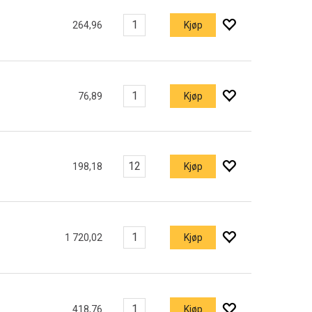
264,96
Kjøp
76,89
Kjøp
198,18
Kjøp
1 720,02
Kjøp
418,76
Kjøp