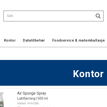
Kontor
Datatilbehør
Foodservice & matemballasje
Kontor
Air Sponge Spray
Luktfjerning | 500 ml
Varenr
9446088