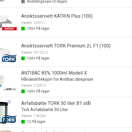
Bestillingsvare (
3
dager)
Ansiktsserviett KATRIN Plus (100)
Varenr
528221
100+
På lager
Ansiktsserviett TORK Premium 2L F1 (100)
Varenr
9410223
100+
På lager
ANTIBAC 85% 1000ml Modell X
Håndesinfeksjon for Antibac disepnser
Varenr
205810
100+
På lager
Avfallsbøtte TORK 50 liter B1 stål
Tork Avfallsbøtte 50 Liter
Varenr
138044
12
På lager