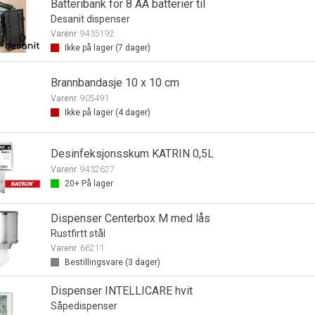
Batteribank for 8 AA batterier til
Desanit dispenser
Varenr
9435192
Ikke på lager (
7
dager)
Brannbandasje 10 x 10 cm
Varenr
905491
Ikke på lager (
4
dager)
Desinfeksjonsskum KATRIN 0,5L
Varenr
9432627
20+
På lager
Dispenser Centerbox M med lås
Rustfirtt stål
Varenr
66211
Bestillingsvare (
3
dager)
Dispenser INTELLICARE hvit
Såpedispenser