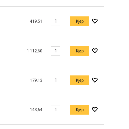
419,51
Kjøp
1 112,60
Kjøp
179,13
Kjøp
143,64
Kjøp