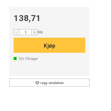
138,71
-
+
Stk
Kjøp
20+
På lager
Legg i ønskeliste