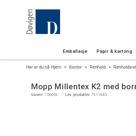
Emballasje
Papir & kartong
Her er du nå:
Hjem
>
Kontor
>
Renhold
>
Renholdsrek
Mopp Millentex K2 med bor
Varenr:
706002
Lev. produktnr.:
7511643