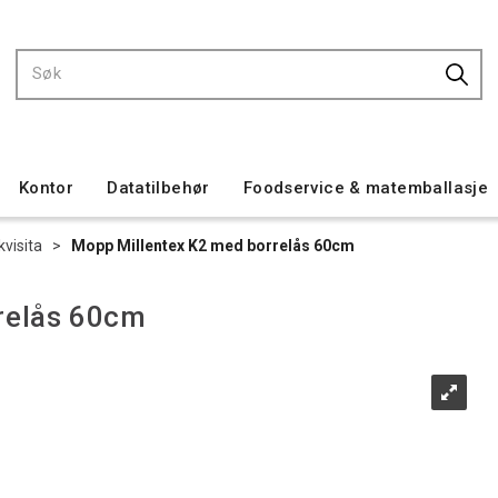
Kontor
Datatilbehør
Foodservice & matemballasje
visita
>
Mopp Millentex K2 med borrelås 60cm
relås 60cm