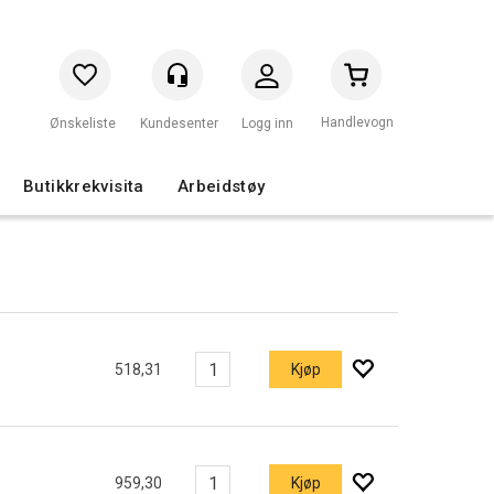
Handlevogn
Logg inn
Butikkrekvisita
Arbeidstøy
518,31
Kjøp
959,30
Kjøp