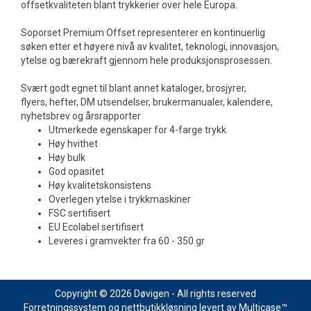
offsetkvaliteten blant trykkerier over hele Europa.
Soporset Premium Offset representerer en kontinuerlig
søken etter et høyere nivå av kvalitet, teknologi, innovasjon,
ytelse og bærekraft gjennom hele produksjonsprosessen.
Svært godt egnet til blant annet kataloger, brosjyrer,
flyers, hefter, DM utsendelser, brukermanualer, kalendere,
nyhetsbrev og årsrapporter
Utmerkede egenskaper for 4-farge trykk
Høy hvithet
Høy bulk
God opasitet
Høy kvalitetskonsistens
Overlegen ytelse i trykkmaskiner
FSC sertifisert
EU Ecolabel sertifisert
Leveres i gramvekter fra 60 - 350 gr
Copyright © 2026 Døvigen - All rights reserved
Forretningssystem
og
nettbutikkløsning
levert av
Multicase™