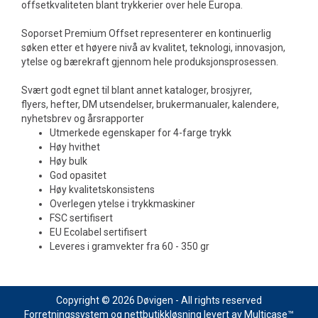
offsetkvaliteten blant trykkerier over hele Europa.
Soporset Premium Offset representerer en kontinuerlig
søken etter et høyere nivå av kvalitet, teknologi, innovasjon,
ytelse og bærekraft gjennom hele produksjonsprosessen.
Svært godt egnet til blant annet kataloger, brosjyrer,
flyers, hefter, DM utsendelser, brukermanualer, kalendere,
nyhetsbrev og årsrapporter
Utmerkede egenskaper for 4-farge trykk
Høy hvithet
Høy bulk
God opasitet
Høy kvalitetskonsistens
Overlegen ytelse i trykkmaskiner
FSC sertifisert
EU Ecolabel sertifisert
Leveres i gramvekter fra 60 - 350 gr
Copyright © 2026 Døvigen - All rights reserved
Forretningssystem
og
nettbutikkløsning
levert av
Multicase™