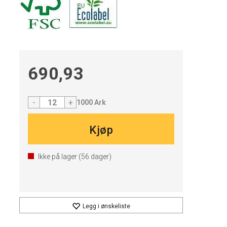
690,93
-
+
1000 Ark
Kjøp
Ikke på lager (
56
dager)
Legg i ønskeliste