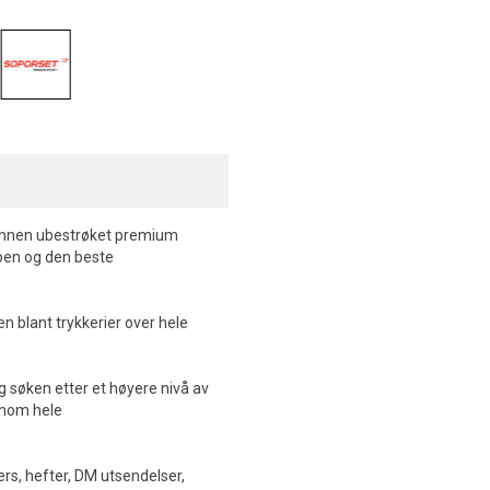
 innen ubestrøket premium
pen og den beste
n blant trykkerier over hele
 søken etter et høyere nivå av
ennom hele
yers, hefter, DM utsendelser,