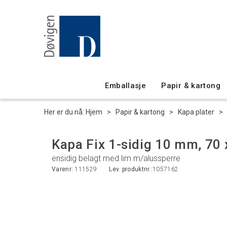
Emballasje
Papir & kartong
Her er du nå:
Hjem
>
Papir & kartong
>
Kapa plater
>
Kapa Fix 1-sidig 10 mm, 70
ensidig belagt med lim m/alussperre
Varenr:
111529
Lev. produktnr.:
1057162