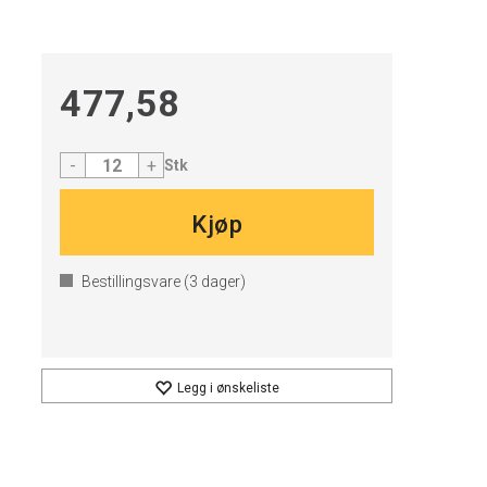
477,58
-
+
Stk
Kjøp
Bestillingsvare (
3
dager)
Legg i ønskeliste