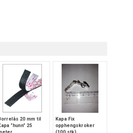
Borrelås 20 mm til
Kapa Fix
Kapa "hunn" 25
opphengskroker
meter
(100 stk)